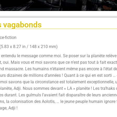
s vagabonds
ce-fiction
(5.83 x 8.27 in / 148 x 210 mm)
entendu le message comme moi. Se poser sur la planète relève 
t, oui. Mais vous et moi savons que ce n’est pas tout à fait exac
nd massacre. Les humains n’étaient même pas encore à l’état de s
urs dizaines de millions d’années ! Quant à ce qui en est sorti … 
 moi savons que la circonstance est totalement exceptionnelle
lanète, Adji. Nous sommes devant « LA » planète ! Les tra’haks 
es durant. Les gulmuls l’avaient fait disparaître de leurs ancienne
s, la colonisation des Aolotls, … le jeune peuple humain ignore tou
ge, Adji !