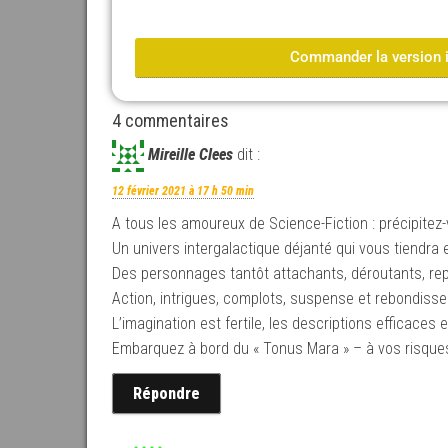
Commander la version 
4 commentaires
Mireille Clees
dit :
12 février 2021 à 17 h 50 min
A tous les amoureux de Science-Fiction : précipitez
Un univers intergalactique déjanté qui vous tiendra 
Des personnages tantôt attachants, déroutants, re
Action, intrigues, complots, suspense et rebondis
L’imagination est fertile, les descriptions efficaces
Embarquez à bord du « Tonus Mara » – à vos risques
Répondre