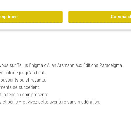
imprimée
Commander
-vous sur Tellus Enigma d’Allan Arsmann aux Éditions Paradeigma.
en haleine jusqu’au bout.
poussants ou effrayants.
sements se succèdent.
 et la tension omniprésente.
 et périls – et vivez cette aventure sans modération.