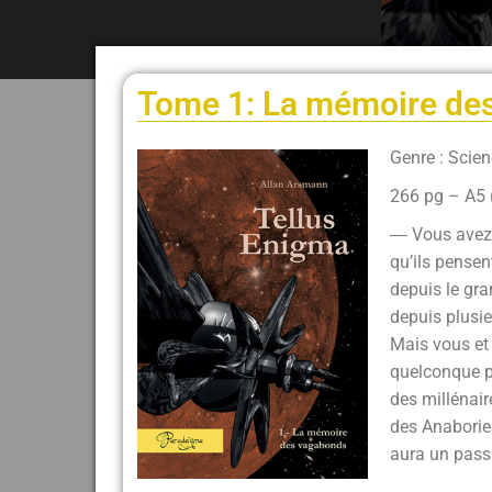
Tome 1: La mémoire de
Genre : Scien
266 pg – A5 
― Vous avez 
qu’ils pensen
depuis le gra
depuis plusie
Mais vous et
quelconque p
des millénair
des Anaborien
aura un passa